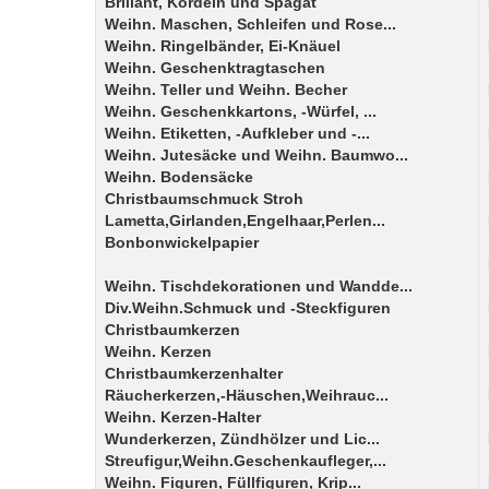
Brillant, Kordeln und Spagat
Weihn. Maschen, Schleifen und Rose...
Weihn. Ringelbänder, Ei-Knäuel
Weihn. Geschenktragtaschen
Weihn. Teller und Weihn. Becher
Weihn. Geschenkkartons, -Würfel, ...
Weihn. Etiketten, -Aufkleber und -...
Weihn. Jutesäcke und Weihn. Baumwo...
Weihn. Bodensäcke
Christbaumschmuck Stroh
Lametta,Girlanden,Engelhaar,Perlen...
Bonbonwickelpapier
Weihn. Tischdekorationen und Wandde...
Div.Weihn.Schmuck und -Steckfiguren
Christbaumkerzen
Weihn. Kerzen
Christbaumkerzenhalter
Räucherkerzen,-Häuschen,Weihrauc...
Weihn. Kerzen-Halter
Wunderkerzen, Zündhölzer und Lic...
Streufigur,Weihn.Geschenkaufleger,...
Weihn. Figuren, Füllfiguren, Krip...