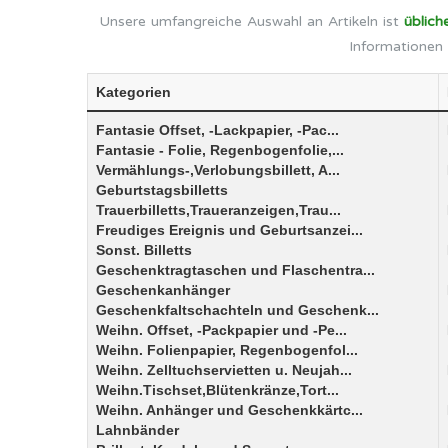
Unsere umfangreiche Auswahl an Artikeln ist
üblich
Informationen 
Kategorien
Fantasie Offset, -Lackpapier, -Pac...
Fantasie - Folie, Regenbogenfolie,...
Vermählungs-,Verlobungsbillett, A...
Geburtstagsbilletts
Trauerbilletts,Traueranzeigen,Trau...
Freudiges Ereignis und Geburtsanzei...
Sonst. Billetts
Geschenktragtaschen und Flaschentra...
Geschenkanhänger
Geschenkfaltschachteln und Geschenk...
Weihn. Offset, -Packpapier und -Pe...
Weihn. Folienpapier, Regenbogenfol...
Weihn. Zelltuchservietten u. Neujah...
Weihn.Tischset,Blütenkränze,Tort...
Weihn. Anhänger und Geschenkkärtc...
Lahnbänder