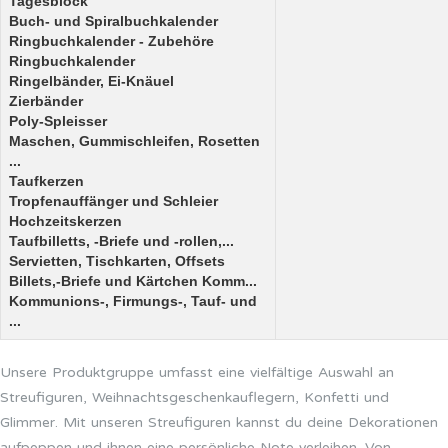
Tagesblock
Buch- und Spiralbuchkalender
Ringbuchkalender - Zubehöre
Ringbuchkalender
Ringelbänder, Ei-Knäuel
Zierbänder
Poly-Spleisser
Maschen, Gummischleifen, Rosetten
...
Taufkerzen
Tropfenauffänger und Schleier
Hochzeitskerzen
Taufbilletts, -Briefe und -rollen,...
Servietten, Tischkarten, Offsets
Billets,-Briefe und Kärtchen Komm...
Kommunions-, Firmungs-, Tauf- und
...
Unsere Produktgruppe umfasst eine vielfältige Auswahl an
Streufiguren, Weihnachtsgeschenkauflegern, Konfetti und
Glimmer. Mit unseren Streufiguren kannst du deine Dekorationen
aufpeppen und ihnen eine persönliche Note verleihen. Von