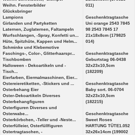
Weihn. Fensterbilder
011)
Glücksbringer
Lampions
Geschenktragtasche
Girlanden und Partyketten
Uni orange 2543 7845
Laternen, Zuglaternen, Faltampeln
98 2543 7845 17
Wurfschlangen, -Spray, Konfetti un...
21x18x8cm (179825
Hüte, Spitzhüte, Kappen und Helm...
014)
Schminke und Klebemotive
Faschings-, Color-, Glitterhaarspr...
Geschenktragtasche
Tischbomben
Geburtstag 06-0438
Halloween - Dekoartikeln und -
32x23x10,5cm
Tisch...
(182209)
Eierfarben, Eiermalmaschinen, Eier...
Ostereieretiketten, -Stickers und ...
Geschenktragtasche
Osterbehang Eier
Baby sort. 06-0704
Oster-Dekoartikeln Diverses
32x23x10,5cm
Osterbehangfiguren
(182215)
Osterfiguren Diverses und
Osterwabe...
Geschenktragtasche
Osterkörbchen, -Teller und -Neste...
Sweet Roses
Osterfülleier, Osterfüllfiguren
HARTUNG TÜTE1.052
Ostertragtaschen, -
32x26x14cm (199002