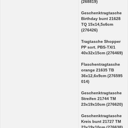
(268819)
Geschenktragtasche
Birthday bunt 21628
TQ 15x14,5x6cm
(276426)
Tragtasche Shopper
PP sort. PBS-TX/1
40x32x15cm (276469)
Flaschentragtasche
orange 21635 TB
36x12,6x9cm (276595
014)
Geschenktragtasche
Streifen 21744 TM
23x19x10cm (276620)
Geschenktragtasche
Kreis bunt 21727 TM
23x19x10cm (276638)