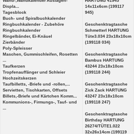
Wand-,Wandkalender Auslagen-
HARTUNG 41945
Displa...
14x11x6cm (199117
Tagesblock
945)
Buch- und Spiralbuchkalender
Ringbuchkalender - Zubehöre
Geschenktragtasche
Ringbuchkalender
Schmetterl HARTUNG
Ringelbänder, Ei-Knäuel
Tüte3.034 23x18x10cm
Zierbänder
(199118 034)
Poly-Spleisser
Maschen, Gummischleifen, Rosetten
Geschenktragtasche
...
Bambus HARTUNG
Taufkerzen
43244 23x18x10cm
Tropfenauffänger und Schleier
(199118 244)
Hochzeitskerzen
Taufbilletts, -Briefe und -rollen,...
Geschenktragtasche
Servietten, Tischkarten, Offsets
Zick Zack HARTUNG
Billets,-Briefe und Kärtchen Komm...
43247 23x18x10cm
Kommunions-, Firmungs-, Tauf- und
(199118 247)
...
Geschenktragtasche
Birthday HARTUNG
26274/TÜTE1.022
32x26x14cm (199119