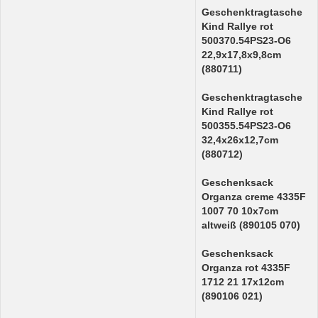
Geschenktragtasche
Kind Rallye rot
500370.54PS23-O6
22,9x17,8x9,8cm
(880711)
Geschenktragtasche
Kind Rallye rot
500355.54PS23-O6
32,4x26x12,7cm
(880712)
Geschenksack
Organza creme 4335F
1007 70 10x7cm
altweiß (890105 070)
Geschenksack
Organza rot 4335F
1712 21 17x12cm
(890106 021)