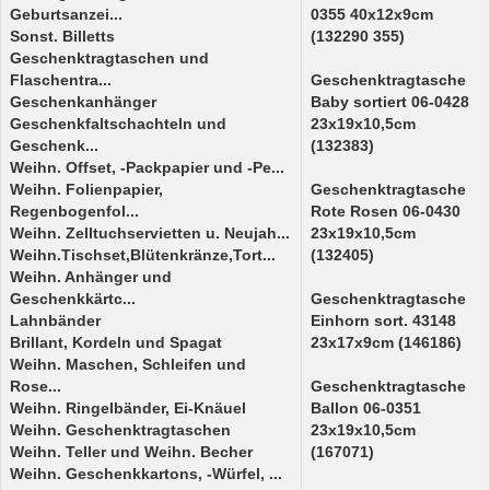
Geburtsanzei...
0355 40x12x9cm
Sonst. Billetts
(132290 355)
Geschenktragtaschen und
Flaschentra...
Geschenktragtasche
Geschenkanhänger
Baby sortiert 06-0428
Geschenkfaltschachteln und
23x19x10,5cm
Geschenk...
(132383)
Weihn. Offset, -Packpapier und -Pe...
Weihn. Folienpapier,
Geschenktragtasche
Regenbogenfol...
Rote Rosen 06-0430
Weihn. Zelltuchservietten u. Neujah...
23x19x10,5cm
Weihn.Tischset,Blütenkränze,Tort...
(132405)
Weihn. Anhänger und
Geschenkkärtc...
Geschenktragtasche
Lahnbänder
Einhorn sort. 43148
Brillant, Kordeln und Spagat
23x17x9cm (146186)
Weihn. Maschen, Schleifen und
Rose...
Geschenktragtasche
Weihn. Ringelbänder, Ei-Knäuel
Ballon 06-0351
Weihn. Geschenktragtaschen
23x19x10,5cm
Weihn. Teller und Weihn. Becher
(167071)
Weihn. Geschenkkartons, -Würfel, ...