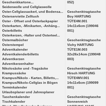
Geschenkkartone...
052)
Seidenwolle und Cellglaswolle
Oster-Cellglassackerl, und Bodensa...
Geschenktragtasche
Osterserviette Zelltuch
Boy HARTUNG
Oster - Offset und Osterlackpapier
TÜTE4M.001
Osterkarten, -Minikarten, -Anhäng...
14x11x6cm (199046
Osterbilletts
001)
Osterkerzen, -Halter und Osterteel...
Ostermalbücher
Geschenktragtasche
Osterstempel
Vichy HARTUNG
Adventkalender
TÜTE1M.003
Adventkalenderbilletts
32x26x14cm (199048
Adventkerzen
003)
Adventkerzenhalter
Nikolosäcke und -Tragsäcke
Geschenktragtasche
Krampussäcke
Hirsch HARTUNG
Krampus/Nikolo - Karten, Billetts,...
TÜTE4MV.001
Krampus/Nikolo-Cellglas in Bögen
14x11x6cm (199099
Terminkalender
001)
Urlaubsplaner und Jahresplaner
Taschenkalender
Geschenktragtasche
Tischkalender
Sonnenreich