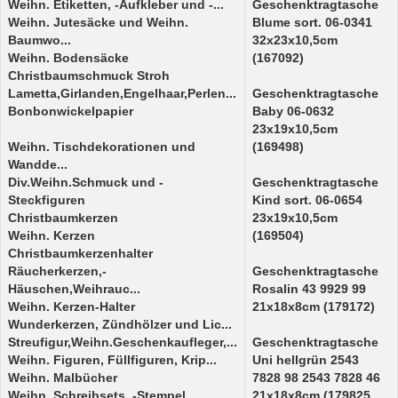
Weihn. Etiketten, -Aufkleber und -...
Geschenktragtasche
Weihn. Jutesäcke und Weihn.
Blume sort. 06-0341
Baumwo...
32x23x10,5cm
Weihn. Bodensäcke
(167092)
Christbaumschmuck Stroh
Lametta,Girlanden,Engelhaar,Perlen...
Geschenktragtasche
Bonbonwickelpapier
Baby 06-0632
23x19x10,5cm
Weihn. Tischdekorationen und
(169498)
Wandde...
Div.Weihn.Schmuck und -
Geschenktragtasche
Steckfiguren
Kind sort. 06-0654
Christbaumkerzen
23x19x10,5cm
Weihn. Kerzen
(169504)
Christbaumkerzenhalter
Räucherkerzen,-
Geschenktragtasche
Häuschen,Weihrauc...
Rosalin 43 9929 99
Weihn. Kerzen-Halter
21x18x8cm (179172)
Wunderkerzen, Zündhölzer und Lic...
Streufigur,Weihn.Geschenkaufleger,...
Geschenktragtasche
Weihn. Figuren, Füllfiguren, Krip...
Uni hellgrün 2543
Weihn. Malbücher
7828 98 2543 7828 46
Weihn. Schreibsets, -Stempel
21x18x8cm (179825