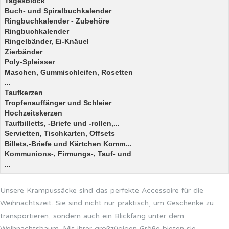
Tagesblock
Buch- und Spiralbuchkalender
Ringbuchkalender - Zubehöre
Ringbuchkalender
Ringelbänder, Ei-Knäuel
Zierbänder
Poly-Spleisser
Maschen, Gummischleifen, Rosetten
...
Taufkerzen
Tropfenauffänger und Schleier
Hochzeitskerzen
Taufbilletts, -Briefe und -rollen,...
Servietten, Tischkarten, Offsets
Billets,-Briefe und Kärtchen Komm...
Kommunions-, Firmungs-, Tauf- und
...
Unsere Krampussäcke sind das perfekte Accessoire für die
Weihnachtszeit. Sie sind nicht nur praktisch, um Geschenke zu
transportieren, sondern auch ein Blickfang unter dem
Weihnachtsbaum. Mit ihrer großzügigen Größe bieten sie