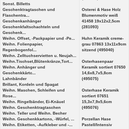
Sonst. Billetts
Geschenktragtaschen und
Osterei & Hase Holz
Flaschentra...
Blumenmotiv weiß
Geschenkanhänger
41458 19x12x2,5cm
Geschenkfaltschachteln und
(281093)
Geschenk...
Weihn. Offset, -Packpapier und -Pe...
Huhn Keramik creme-
Weihn. Folienpapier,
grau 07863 13x11x9cm
Regenbogenfol...
sitzend (495040)
Weihn. Zelltuchservietten u. Neujah...
Weihn.Tischset,Blütenkränze,Tort...
Osterhasenpaar
Weihn. Anhänger und
Keramik sortiert 07650
Geschenkkärtc...
14,6x8,7x5,8cm
Lahnbänder
(495075)
Brillant, Kordeln und Spagat
Weihn. Maschen, Schleifen und
Osterhase Keramik
Rose...
sortiert 07651
Weihn. Ringelbänder, Ei-Knäuel
15,3x7,9x5,6cm
Weihn. Geschenktragtaschen
(495076)
Weihn. Teller und Weihn. Becher
Weihn. Geschenkkartons, -Würfel, ...
Porzellan Hase
Weihn. Etiketten, -Aufkleber und -...
Pastell/Intensiv