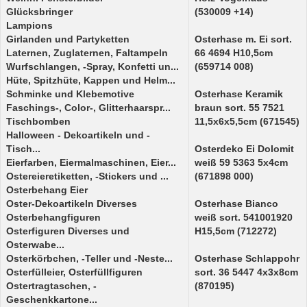
Glücksbringer
(530009 +14)
Lampions
Girlanden und Partyketten
Osterhase m. Ei sort.
Laternen, Zuglaternen, Faltampeln
66 4694 H10,5cm
Wurfschlangen, -Spray, Konfetti un...
(659714 008)
Hüte, Spitzhüte, Kappen und Helm...
Schminke und Klebemotive
Osterhase Keramik
Faschings-, Color-, Glitterhaarspr...
braun sort. 55 7521
Tischbomben
11,5x6x5,5cm (671545)
Halloween - Dekoartikeln und -
Tisch...
Osterdeko Ei Dolomit
Eierfarben, Eiermalmaschinen, Eier...
weiß 59 5363 5x4cm
Ostereieretiketten, -Stickers und ...
(671898 000)
Osterbehang Eier
Oster-Dekoartikeln Diverses
Osterhase Bianco
Osterbehangfiguren
weiß sort. 541001920
Osterfiguren Diverses und
H15,5cm (712272)
Osterwabe...
Osterkörbchen, -Teller und -Neste...
Osterhase Schlappohr
Osterfülleier, Osterfüllfiguren
sort. 36 5447 4x3x8cm
Ostertragtaschen, -
(870195)
Geschenkkartone...