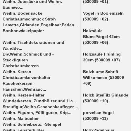
Weihn. Jutesäcke und Weihn.
(530009 +01)
Baumwo...
Weihn. Bodensäcke
Vogel in Box einzeln
Christbaumschmuck Stroh
(530009 +02)
Lametta,Girlanden,Engelhaar,Perlen...
Bonbonwickelpapier
Holzsäule
Blume/Vogel 42cm
Weihn. Tischdekorationen und
(530009 +06)
Wandde...
Div.Weihn.Schmuck und -
Holzsäule Frühling
Steckfiguren
30cm (530009 +07)
Christbaumkerzen
Weihn. Kerzen
Bolzblume Schrift
Christbaumkerzenhalter
Willkommen (530009
Räucherkerzen,-
+09)
Häuschen,Weihrauc...
Weihn. Kerzen-Halter
Holzblüte/Filz Girlande
Wunderkerzen, Zündhölzer und Lic...
(530009 +10)
Streufigur,Weihn.Geschenkaufleger,...
Weihn. Figuren, Füllfiguren, Krip...
porzellan Vogel
Weihn. Malbücher
(530009 +11)
Weihn. Schreibsets, -Stempel
Weihn. Fensterbilder
Holz-Vogelhaus