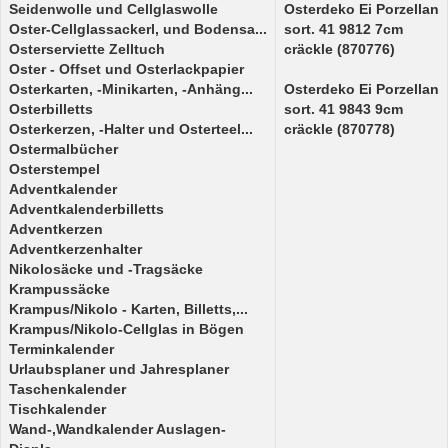
Seidenwolle und Cellglaswolle
Osterdeko Ei Porzellan
Oster-Cellglassackerl, und Bodensa...
sort. 41 9812 7cm
Osterserviette Zelltuch
cräckle (870776)
Oster - Offset und Osterlackpapier
Osterkarten, -Minikarten, -Anhäng...
Osterdeko Ei Porzellan
Osterbilletts
sort. 41 9843 9cm
Osterkerzen, -Halter und Osterteel...
cräckle (870778)
Ostermalbücher
Osterstempel
Adventkalender
Adventkalenderbilletts
Adventkerzen
Adventkerzenhalter
Nikolosäcke und -Tragsäcke
Krampussäcke
Krampus/Nikolo - Karten, Billetts,...
Krampus/Nikolo-Cellglas in Bögen
Terminkalender
Urlaubsplaner und Jahresplaner
Taschenkalender
Tischkalender
Wand-,Wandkalender Auslagen-