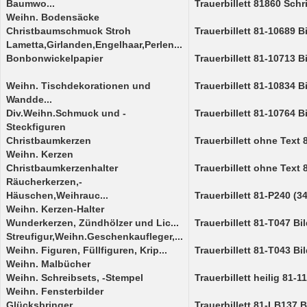
Baumwo...
Trauerbillett 81860 Schr
Weihn. Bodensäcke
Christbaumschmuck Stroh
Trauerbillett 81-10689 B
Lametta,Girlanden,Engelhaar,Perlen...
Bonbonwickelpapier
Trauerbillett 81-10713 B
Weihn. Tischdekorationen und
Trauerbillett 81-10834 B
Wandde...
Div.Weihn.Schmuck und -
Trauerbillett 81-10764 B
Steckfiguren
Christbaumkerzen
Trauerbillett ohne Text 
Weihn. Kerzen
Christbaumkerzenhalter
Trauerbillett ohne Text 
Räucherkerzen,-
Häuschen,Weihrauc...
Trauerbillett 81-P240 (3
Weihn. Kerzen-Halter
Wunderkerzen, Zündhölzer und Lic...
Trauerbillett 81-T047 Bi
Streufigur,Weihn.Geschenkaufleger,...
Weihn. Figuren, Füllfiguren, Krip...
Trauerbillett 81-T043 Bi
Weihn. Malbücher
Weihn. Schreibsets, -Stempel
Trauerbillett heilig 81-1
Weihn. Fensterbilder
Glücksbringer
Trauerbillett 81-LB137 B