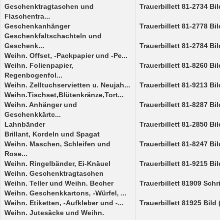
Geschenktragtaschen und
Trauerbillett 81-2734 Bi
Flaschentra...
Geschenkanhänger
Trauerbillett 81-2778 Bi
Geschenkfaltschachteln und
Geschenk...
Trauerbillett 81-2784 Bi
Weihn. Offset, -Packpapier und -Pe...
Weihn. Folienpapier,
Trauerbillett 81-8260 Bi
Regenbogenfol...
Weihn. Zelltuchservietten u. Neujah...
Trauerbillett 81-9213 Bi
Weihn.Tischset,Blütenkränze,Tort...
Weihn. Anhänger und
Trauerbillett 81-8287 Bi
Geschenkkärtc...
Lahnbänder
Trauerbillett 81-2850 Bi
Brillant, Kordeln und Spagat
Weihn. Maschen, Schleifen und
Trauerbillett 81-8247 Bi
Rose...
Weihn. Ringelbänder, Ei-Knäuel
Trauerbillett 81-9215 Bi
Weihn. Geschenktragtaschen
Weihn. Teller und Weihn. Becher
Trauerbillett 81909 Schr
Weihn. Geschenkkartons, -Würfel, ...
Weihn. Etiketten, -Aufkleber und -...
Trauerbillett 81925 Bild
Weihn. Jutesäcke und Weihn.