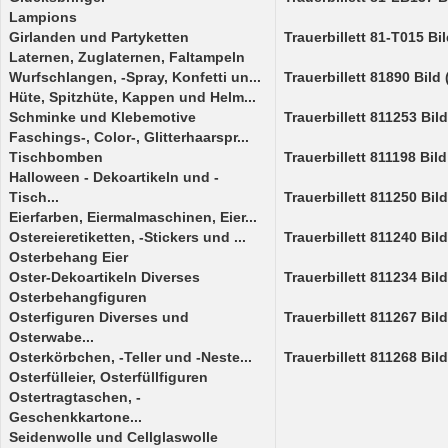
Lampions
Girlanden und Partyketten
Trauerbillett 81-T015 Bi
Laternen, Zuglaternen, Faltampeln
Wurfschlangen, -Spray, Konfetti un...
Trauerbillett 81890 Bild
Hüte, Spitzhüte, Kappen und Helm...
Schminke und Klebemotive
Trauerbillett 811253 Bil
Faschings-, Color-, Glitterhaarspr...
Tischbomben
Trauerbillett 811198 Bil
Halloween - Dekoartikeln und -
Tisch...
Trauerbillett 811250 Bil
Eierfarben, Eiermalmaschinen, Eier...
Ostereieretiketten, -Stickers und ...
Trauerbillett 811240 Bil
Osterbehang Eier
Oster-Dekoartikeln Diverses
Trauerbillett 811234 Bil
Osterbehangfiguren
Osterfiguren Diverses und
Trauerbillett 811267 Bil
Osterwabe...
Osterkörbchen, -Teller und -Neste...
Trauerbillett 811268 Bil
Osterfülleier, Osterfüllfiguren
Ostertragtaschen, -
Geschenkkartone...
Seidenwolle und Cellglaswolle