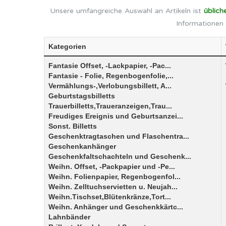
Unsere umfangreiche Auswahl an Artikeln ist
üblich
Informationen 
Kategorien
Fantasie Offset, -Lackpapier, -Pac...
Fantasie - Folie, Regenbogenfolie,...
Vermählungs-,Verlobungsbillett, A...
Geburtstagsbilletts
Trauerbilletts,Traueranzeigen,Trau...
Freudiges Ereignis und Geburtsanzei...
Sonst. Billetts
Geschenktragtaschen und Flaschentra...
Geschenkanhänger
Geschenkfaltschachteln und Geschenk...
Weihn. Offset, -Packpapier und -Pe...
Weihn. Folienpapier, Regenbogenfol...
Weihn. Zelltuchservietten u. Neujah...
Weihn.Tischset,Blütenkränze,Tort...
Weihn. Anhänger und Geschenkkärtc...
Lahnbänder