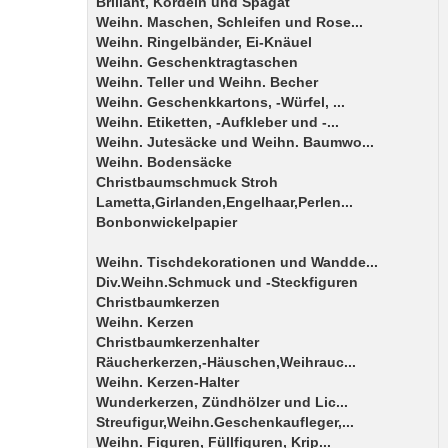
Brillant, Kordeln und Spagat
Weihn. Maschen, Schleifen und Rose...
Weihn. Ringelbänder, Ei-Knäuel
Weihn. Geschenktragtaschen
Weihn. Teller und Weihn. Becher
Weihn. Geschenkkartons, -Würfel, ...
Weihn. Etiketten, -Aufkleber und -...
Weihn. Jutesäcke und Weihn. Baumwo...
Weihn. Bodensäcke
Christbaumschmuck Stroh
Lametta,Girlanden,Engelhaar,Perlen...
Bonbonwickelpapier
Weihn. Tischdekorationen und Wandde...
Div.Weihn.Schmuck und -Steckfiguren
Christbaumkerzen
Weihn. Kerzen
Christbaumkerzenhalter
Räucherkerzen,-Häuschen,Weihrauc...
Weihn. Kerzen-Halter
Wunderkerzen, Zündhölzer und Lic...
Streufigur,Weihn.Geschenkaufleger,...
Weihn. Figuren, Füllfiguren, Krip...