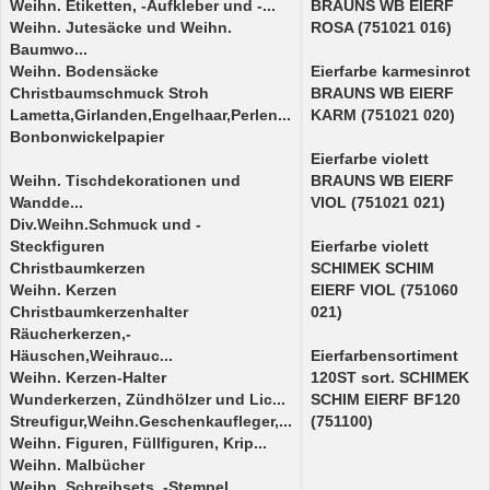
Weihn. Etiketten, -Aufkleber und -...
BRAUNS WB EIERF
Weihn. Jutesäcke und Weihn.
ROSA (751021 016)
Baumwo...
Weihn. Bodensäcke
Eierfarbe karmesinrot
Christbaumschmuck Stroh
BRAUNS WB EIERF
Lametta,Girlanden,Engelhaar,Perlen...
KARM (751021 020)
Bonbonwickelpapier
Eierfarbe violett
Weihn. Tischdekorationen und
BRAUNS WB EIERF
Wandde...
VIOL (751021 021)
Div.Weihn.Schmuck und -
Steckfiguren
Eierfarbe violett
Christbaumkerzen
SCHIMEK SCHIM
Weihn. Kerzen
EIERF VIOL (751060
Christbaumkerzenhalter
021)
Räucherkerzen,-
Häuschen,Weihrauc...
Eierfarbensortiment
Weihn. Kerzen-Halter
120ST sort. SCHIMEK
Wunderkerzen, Zündhölzer und Lic...
SCHIM EIERF BF120
Streufigur,Weihn.Geschenkaufleger,...
(751100)
Weihn. Figuren, Füllfiguren, Krip...
Weihn. Malbücher
Weihn. Schreibsets, -Stempel