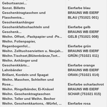
Geburtsanzei...
Sonst. Billetts
Eierfarbe blau
Geschenktragtaschen und
BRAUNS WB EIERF
Flaschentra...
BLAU (751021 001)
Geschenkanhänger
Geschenkfaltschachteln und
Eierfarbe gelb
Geschenk...
BRAUNS WB EIERF
Weihn. Offset, -Packpapier und -Pe...
GELB (751021 008)
Weihn. Folienpapier,
Regenbogenfol...
Eierfarbe grün
Weihn. Zelltuchservietten u. Neujah...
BRAUNS WB EIERF
Weihn.Tischset,Blütenkränze,Tort...
GRÜN (751021 011)
Weihn. Anhänger und
Geschenkkärtc...
Eierfarbe orange
Lahnbänder
BRAUNS WB EIERF
Brillant, Kordeln und Spagat
ORAN (751021 014)
Weihn. Maschen, Schleifen und
Rose...
Eierfarbe scharlachrot
Weihn. Ringelbänder, Ei-Knäuel
BRAUNS WB EIERF
Weihn. Geschenktragtaschen
SCHAR (751021 015)
Weihn. Teller und Weihn. Becher
Weihn. Geschenkkartons, -Würfel, ...
Eierfarbe rosa