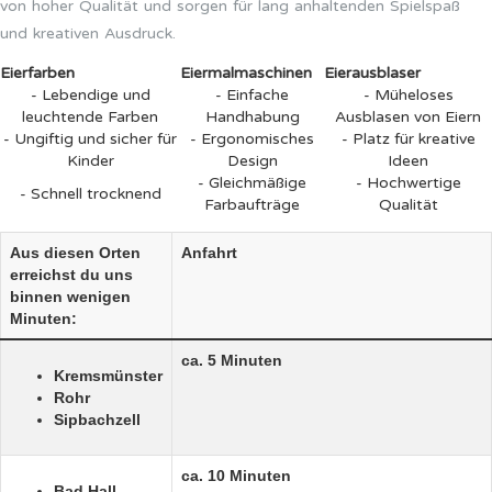
von hoher Qualität und sorgen für lang anhaltenden Spielspaß
und kreativen Ausdruck.
Eierfarben
Eiermalmaschinen
Eierausblaser
- Lebendige und
- Einfache
- Müheloses
leuchtende Farben
Handhabung
Ausblasen von Eiern
- Ungiftig und sicher für
- Ergonomisches
- Platz für kreative
Kinder
Design
Ideen
- Gleichmäßige
- Hochwertige
- Schnell trocknend
Farbaufträge
Qualität
Aus diesen Orten
Anfahrt
erreichst du uns
binnen wenigen
Minuten:
ca. 5 Minuten
Kremsmünster
Rohr
Sipbachzell
ca. 10 Minuten
Bad Hall