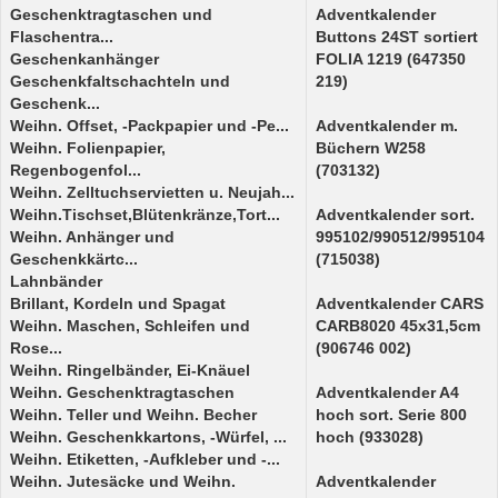
Geschenktragtaschen und
Adventkalender
Flaschentra...
Buttons 24ST sortiert
Geschenkanhänger
FOLIA 1219 (647350
Geschenkfaltschachteln und
219)
Geschenk...
Weihn. Offset, -Packpapier und -Pe...
Adventkalender m.
Weihn. Folienpapier,
Büchern W258
Regenbogenfol...
(703132)
Weihn. Zelltuchservietten u. Neujah...
Weihn.Tischset,Blütenkränze,Tort...
Adventkalender sort.
Weihn. Anhänger und
995102/990512/995104
Geschenkkärtc...
(715038)
Lahnbänder
Brillant, Kordeln und Spagat
Adventkalender CARS
Weihn. Maschen, Schleifen und
CARB8020 45x31,5cm
Rose...
(906746 002)
Weihn. Ringelbänder, Ei-Knäuel
Weihn. Geschenktragtaschen
Adventkalender A4
Weihn. Teller und Weihn. Becher
hoch sort. Serie 800
Weihn. Geschenkkartons, -Würfel, ...
hoch (933028)
Weihn. Etiketten, -Aufkleber und -...
Weihn. Jutesäcke und Weihn.
Adventkalender