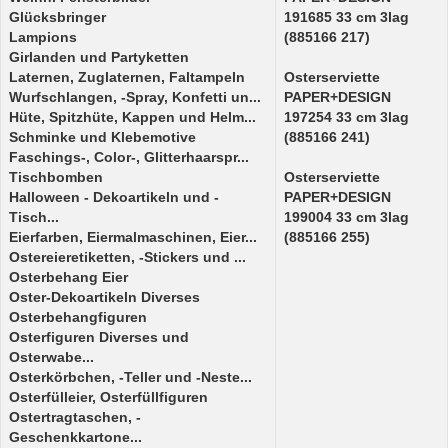
Glücksbringer
191685 33 cm 3lag
Lampions
(885166 217)
Girlanden und Partyketten
Laternen, Zuglaternen, Faltampeln
Osterserviette
Wurfschlangen, -Spray, Konfetti un...
PAPER+DESIGN
Hüte, Spitzhüte, Kappen und Helm...
197254 33 cm 3lag
Schminke und Klebemotive
(885166 241)
Faschings-, Color-, Glitterhaarspr...
Tischbomben
Osterserviette
Halloween - Dekoartikeln und -
PAPER+DESIGN
Tisch...
199004 33 cm 3lag
Eierfarben, Eiermalmaschinen, Eier...
(885166 255)
Ostereieretiketten, -Stickers und ...
Osterbehang Eier
Oster-Dekoartikeln Diverses
Osterbehangfiguren
Osterfiguren Diverses und
Osterwabe...
Osterkörbchen, -Teller und -Neste...
Osterfülleier, Osterfüllfiguren
Ostertragtaschen, -
Geschenkkartone...