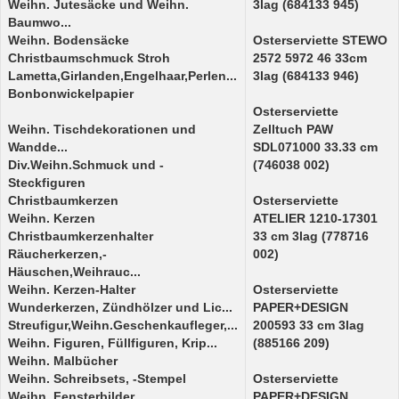
Weihn. Jutesäcke und Weihn.
3lag (684133 945)
Baumwo...
Weihn. Bodensäcke
Osterserviette STEWO
Christbaumschmuck Stroh
2572 5972 46 33cm
Lametta,Girlanden,Engelhaar,Perlen...
3lag (684133 946)
Bonbonwickelpapier
Osterserviette
Weihn. Tischdekorationen und
Zelltuch PAW
Wandde...
SDL071000 33.33 cm
Div.Weihn.Schmuck und -
(746038 002)
Steckfiguren
Christbaumkerzen
Osterserviette
Weihn. Kerzen
ATELIER 1210-17301
Christbaumkerzenhalter
33 cm 3lag (778716
Räucherkerzen,-
002)
Häuschen,Weihrauc...
Weihn. Kerzen-Halter
Osterserviette
Wunderkerzen, Zündhölzer und Lic...
PAPER+DESIGN
Streufigur,Weihn.Geschenkaufleger,...
200593 33 cm 3lag
Weihn. Figuren, Füllfiguren, Krip...
(885166 209)
Weihn. Malbücher
Weihn. Schreibsets, -Stempel
Osterserviette
Weihn. Fensterbilder
PAPER+DESIGN