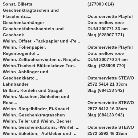
Sonst. Billetts
(177003 014)
Geschenktragtaschen und
Flaschentra...
Osterserviette Playful
Geschenkanhänger
Dots mellow rose
Geschenkfaltschachteln und
DUNI 200771 33 cm
Geschenk...
3lag (628907 771)
Weihn. Offset, -Packpapier und -Pe...
Weihn. Folienpapier,
Osterserviette Playful
Regenbogenfol...
Dots mellow rose
Weihn. Zelltuchservietten u. Neujah...
DUNI 200770 24 cm
Weihn.Tischset,Blütenkränze,Tort...
3lag. (628908 770)
Weihn. Anhänger und
Geschenkkärtc...
Osterserviette STEWO
Lahnbänder
2572 5414 21 33cm
Brillant, Kordeln und Spagat
3lag (684133 942)
Weihn. Maschen, Schleifen und
Rose...
Osterserviette STEWO
Weihn. Ringelbänder, Ei-Knäuel
2572 5413 16 33cm
Weihn. Geschenktragtaschen
3lag (684133 943)
Weihn. Teller und Weihn. Becher
Weihn. Geschenkkartons, -Würfel, ...
Osterserviette STEWO
Weihn. Etiketten, -Aufkleber und -...
2572 5992 46 33cm