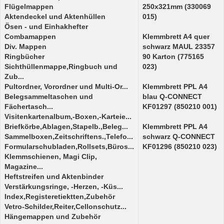
Flügelmappen
250x321mm (330069
Aktendeckel und Aktenhüllen
015)
Ösen - und Einhakhefter
Combamappen
Klemmbrett A4 quer
Div. Mappen
schwarz MAUL 23357
Ringbücher
90 Karton (775165
Sichthüllenmappe,Ringbuch und
023)
Zub...
Pultordner, Vorordner und Multi-Or...
Klemmbrett PPL A4
Belegsammeltaschen und
blau Q-CONNECT
Fächertasch...
KF01297 (850210 001)
Visitenkartenalbum,-Boxen,-Karteie...
Briefkörbe,Ablagen,Stapelb.,Beleg...
Klemmbrett PPL A4
Sammelboxen,Zeitschriftens.,Telefo...
schwarz Q-CONNECT
Formularschubladen,Rollsets,Büros...
KF01296 (850210 023)
Klemmschienen, Magi Clip,
Magazine...
Heftstreifen und Aktenbinder
Verstärkungsringe, -Herzen, -Küs...
Index,Registeretiektten,Zubehör
Vetro-Schilder,Reiter,Cellonschutz...
Hängemappen und Zubehör