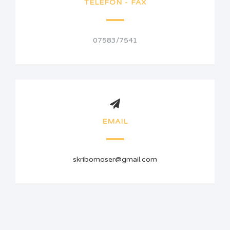
TELEFON - FAX
07583/7541
EMAIL
skribomoser@gmail.com