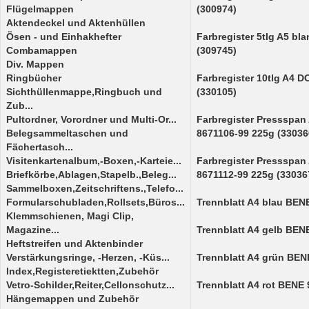
Flügelmappen
(300974)
Aktendeckel und Aktenhüllen
Ösen - und Einhakhefter
Farbregister 5tlg A5 b
Combamappen
(309745)
Div. Mappen
Ringbücher
Farbregister 10tlg A4 
Sichthüllenmappe,Ringbuch und
(330105)
Zub...
Pultordner, Vorordner und Multi-Or...
Farbregister Pressspa
Belegsammeltaschen und
8671106-99 225g (33036
Fächertasch...
Visitenkartenalbum,-Boxen,-Karteie...
Farbregister Pressspa
Briefkörbe,Ablagen,Stapelb.,Beleg...
8671112-99 225g (33036
Sammelboxen,Zeitschriftens.,Telefo...
Formularschubladen,Rollsets,Büros...
Trennblatt A4 blau BEN
Klemmschienen, Magi Clip,
Magazine...
Trennblatt A4 gelb BEN
Heftstreifen und Aktenbinder
Verstärkungsringe, -Herzen, -Küs...
Trennblatt A4 grün BEN
Index,Registeretiektten,Zubehör
Vetro-Schilder,Reiter,Cellonschutz...
Trennblatt A4 rot BENE
Hängemappen und Zubehör