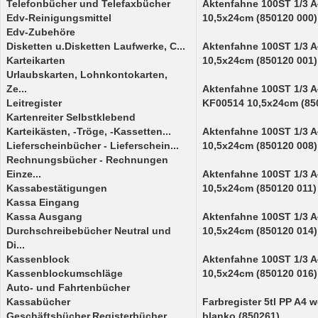
Telefonbücher und Telefaxbücher
Aktenfahne 100ST 1/3
Edv-Reinigungsmittel
10,5x24cm (850120 000)
Edv-Zubehöre
Disketten u.Disketten Laufwerke, C...
Aktenfahne 100ST 1/3 
Karteikarten
10,5x24cm (850120 001)
Urlaubskarten, Lohnkontokarten,
Ze...
Aktenfahne 100ST 1/3
Leitregister
KF00514 10,5x24cm (85
Kartenreiter Selbstklebend
Karteikästen, -Tröge, -Kassetten...
Aktenfahne 100ST 1/3 
Lieferscheinbücher - Lieferschein...
10,5x24cm (850120 008)
Rechnungsbücher - Rechnungen
Einze...
Aktenfahne 100ST 1/3
Kassabestätigungen
10,5x24cm (850120 011)
Kassa Eingang
Kassa Ausgang
Aktenfahne 100ST 1/3
Durchschreibebücher Neutral und
10,5x24cm (850120 014)
Di...
Kassenblock
Aktenfahne 100ST 1/3 
Kassenblockumschläge
10,5x24cm (850120 016)
Auto- und Fahrtenbücher
Kassabücher
Farbregister 5tl PP A
Geschäftsbücher,Registerbücher,...
blanko (850261)