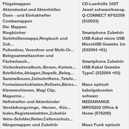
Flügelmappen
CD-Leerhülle 10ST
Aktendeckel und Aktenhüllen
Jewel schwarz/transp.
Ösen - und Einhakhefter
Q-CONNECT KF02209
Combamappen
(510033)
Div. Mappen
Ringbücher
Smartphone Zubehör
Sichthüllenmappe,Ringbuch und
USB-Kabel micro USB
Zub...
MicroUSB Gewebe 1m
Pultordner, Vorordner und Multi-Or...
(532004 +01)
Belegsammeltaschen und
Fächertasch...
Smartphone Zubehör
Visitenkartenalbum,-Boxen,-Karteie...
USB-Kabel Gewebe
Briefkörbe,Ablagen,Stapelb.,Beleg...
TypeC (532004 +03)
Sammelboxen,Zeitschriftens.,Telefo...
Formularschubladen,Rollsets,Büros...
Maus optisch
Klemmschienen, Magi Clip,
kabelgebunden
Magazine...
schwarz
Heftstreifen und Aktenbinder
MEDIARANGE
Verstärkungsringe, -Herzen, -Küs...
MROS202 Office &
Index,Registeretiektten,Zubehör
Home (576200)
Vetro-Schilder,Reiter,Cellonschutz...
Hängemappen und Zubehör
Maus Funk optisch