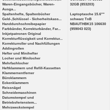
Waren-Eingangsbücher, Waren-
32GB (853203)
Ausga...
Spaltenhefte, Spaltenbücher
Laptoptasche 15.6""
Geld-,Schlüssel - Sicherheitskass...
schwarz TnB
Handdurchschreibepapier
NBAUTHBK15 106630
Farbbänder, Korrekturbänder, Far...
(959043 023)
Inkjetpatronen Original
Korrekturflüssigkeit und Korrektur...
Korrekturroller und Nachfüllungen
Addingrollen
Hefter und Minihefter
Locher und Minilocher
Mehrfachlocher
Heftklammern und Refill-Kassetten
Klammernentferner
Büroklammern
Eckenklammern
Reissnägel
Schneidemaschinen
Datumstempel und
Betriebsferienstem...
Mehrzweckstempel