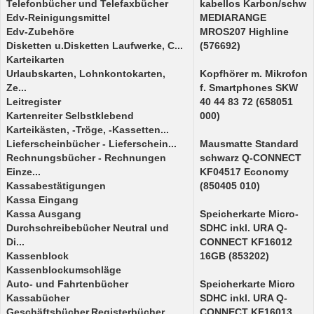
Telefonbücher und Telefaxbücher
kabellos Karbon/schw
Edv-Reinigungsmittel
MEDIARANGE
Edv-Zubehöre
MROS207 Highline
Disketten u.Disketten Laufwerke, C...
(576692)
Karteikarten
Urlaubskarten, Lohnkontokarten,
Kopfhörer m. Mikrofon
Ze...
f. Smartphones SKW
Leitregister
40 44 83 72 (658051
Kartenreiter Selbstklebend
000)
Karteikästen, -Tröge, -Kassetten...
Lieferscheinbücher - Lieferschein...
Mausmatte Standard
Rechnungsbücher - Rechnungen
schwarz Q-CONNECT
Einze...
KF04517 Economy
Kassabestätigungen
(850405 010)
Kassa Eingang
Kassa Ausgang
Speicherkarte Micro-
Durchschreibebücher Neutral und
SDHC inkl. URA Q-
Di...
CONNECT KF16012
Kassenblock
16GB (853202)
Kassenblockumschläge
Auto- und Fahrtenbücher
Speicherkarte Micro
Kassabücher
SDHC inkl. URA Q-
Geschäftsbücher,Registerbücher,...
CONNECT KF16013