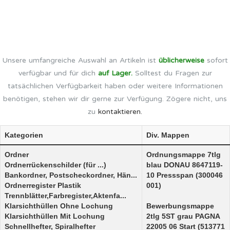
Unsere umfangreiche Auswahl an Artikeln ist
üblicherweise
sofort
verfügbar und für dich
auf Lager.
Solltest du Fragen zur
tatsächlichen Verfügbarkeit haben oder weitere Informationen
benötigen, stehen wir dir gerne zur Verfügung. Zögere nicht, uns
zu
kontaktieren.
Kategorien
Div. Mappen
Ordner
Ordnungsmappe 7tlg
Ordnerrückenschilder (für ...)
blau DONAU 8647119-
Bankordner, Postscheckordner, Hän...
10 Pressspan (300046
Ordnerregister Plastik
001)
Trennblätter,Farbregister,Aktenfa...
Klarsichthüllen Ohne Lochung
Bewerbungsmappe
Klarsichthüllen Mit Lochung
2tlg 5ST grau PAGNA
Schnellhefter, Spiralhefter
22005 06 Start (513771