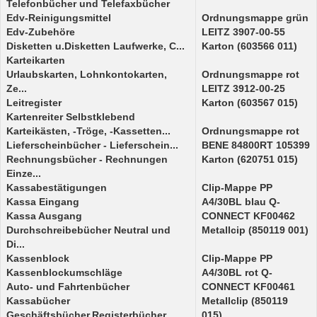
Telefonbücher und Telefaxbücher
Edv-Reinigungsmittel
Ordnungsmappe grün
Edv-Zubehöre
LEITZ 3907-00-55
Disketten u.Disketten Laufwerke, C...
Karton (603566 011)
Karteikarten
Urlaubskarten, Lohnkontokarten,
Ordnungsmappe rot
Ze...
LEITZ 3912-00-25
Leitregister
Karton (603567 015)
Kartenreiter Selbstklebend
Karteikästen, -Tröge, -Kassetten...
Ordnungsmappe rot
Lieferscheinbücher - Lieferschein...
BENE 84800RT 105399
Rechnungsbücher - Rechnungen
Karton (620751 015)
Einze...
Kassabestätigungen
Clip-Mappe PP
Kassa Eingang
A4/30BL blau Q-
Kassa Ausgang
CONNECT KF00462
Durchschreibebücher Neutral und
Metallcip (850119 001)
Di...
Kassenblock
Clip-Mappe PP
Kassenblockumschläge
A4/30BL rot Q-
Auto- und Fahrtenbücher
CONNECT KF00461
Kassabücher
Metallclip (850119
Geschäftsbücher,Registerbücher,...
015)