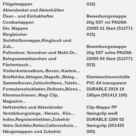
Flügelmappen
010)
Aktendeckel und Aktenhüllen
Ösen - und Einhakhefter
Bewerbungsmappe
Combamappen
2tlg 5ST rot PAGNA
Div. Mappen
22005 01 Start (513771
Ringbücher
015)
Sichthüllenmappe,Ringbuch und
Zub...
Bewerbungsmappe
Pultordner, Vorordner und Multi-Or...
2tlg 5ST schw PAGNA
Belegsammeltaschen und
22005 04 Start (513771
Fächertasch...
023)
Visitenkartenalbum,-Boxen,-Karteie...
Briefkörbe,Ablagen,Stapelb.,Beleg...
Klemmschienenhülle
Sammelboxen,Zeitschriftens.,Telefo...
PVC A4 transparent
Formularschubladen,Rollsets,Büros...
DURABLE 2919 19
Klemmschienen, Magi Clip,
180µm (551413 100)
Magazine...
Heftstreifen und Aktenbinder
Clip-Mappe PP
Verstärkungsringe, -Herzen, -Küs...
Swingclip weiß
Index,Registeretiektten,Zubehör
DURABLE 2260 02
Vetro-Schilder,Reiter,Cellonschutz...
Swingclip (551425
Hängemappen und Zubehör
000)