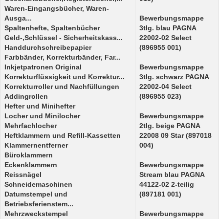
Waren-Eingangsbücher, Waren-
Ausga...
Bewerbungsmappe
Spaltenhefte, Spaltenbücher
3tlg. blau PAGNA
Geld-,Schlüssel - Sicherheitskass...
22002-02 Select
Handdurchschreibepapier
(896955 001)
Farbbänder, Korrekturbänder, Far...
Inkjetpatronen Original
Bewerbungsmappe
Korrekturflüssigkeit und Korrektur...
3tlg. schwarz PAGNA
Korrekturroller und Nachfüllungen
22002-04 Select
Addingrollen
(896955 023)
Hefter und Minihefter
Locher und Minilocher
Bewerbungsmappe
Mehrfachlocher
2tlg. beige PAGNA
Heftklammern und Refill-Kassetten
22008 09 Star (897018
Klammernentferner
004)
Büroklammern
Eckenklammern
Bewerbungsmappe
Reissnägel
Stream blau PAGNA
Schneidemaschinen
44122-02 2-teilig
Datumstempel und
(897181 001)
Betriebsferienstem...
Mehrzweckstempel
Bewerbungsmappe