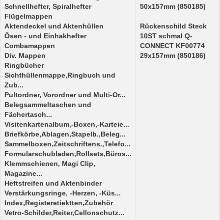
Schnellhefter, Spiralhefter
50x157mm (850185)
Flügelmappen
Aktendeckel und Aktenhüllen
Rückenschild Steck
Ösen - und Einhakhefter
10ST schmal Q-
Combamappen
CONNECT KF00774
Div. Mappen
29x157mm (850186)
Ringbücher
Sichthüllenmappe,Ringbuch und
Zub...
Pultordner, Vorordner und Multi-Or...
Belegsammeltaschen und
Fächertasch...
Visitenkartenalbum,-Boxen,-Karteie...
Briefkörbe,Ablagen,Stapelb.,Beleg...
Sammelboxen,Zeitschriftens.,Telefo...
Formularschubladen,Rollsets,Büros...
Klemmschienen, Magi Clip,
Magazine...
Heftstreifen und Aktenbinder
Verstärkungsringe, -Herzen, -Küs...
Index,Registeretiektten,Zubehör
Vetro-Schilder,Reiter,Cellonschutz...