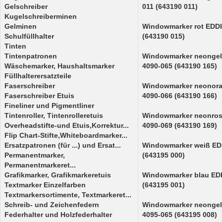
Gelschreiber
011 (643190 011)
Kugelschreiberminen
Gelminen
Windowmarker rot EDD
Schulfüllhalter
(643190 015)
Tinten
Tintenpatronen
Windowmarker neonge
Wäschemarker, Haushaltsmarker
4090-065 (643190 165)
Füllhalterersatzteile
Faserschreiber
Windowmarker neonor
Faserschreiber Etuis
4090-066 (643190 166)
Fineliner und Pigmentliner
Tintenroller, Tintenrolleretuis
Windowmarker neonro
Overheadstifte-und Etuis,Korrektur...
4090-069 (643190 169)
Flip Chart-Stifte,Whiteboardmarker...
Ersatzpatronen (für ...) und Ersat...
Windowmarker weiß ED
Permanentmarker,
(643195 000)
Permanentmarkeret...
Grafikmarker, Grafikmarkeretuis
Windowmarker blau ED
Textmarker Einzelfarben
(643195 001)
Textmarkersortimente, Textmarkeret...
Schreib- und Zeichenfedern
Windowmarker neonge
Federhalter und Holzfederhalter
4095-065 (643195 008)