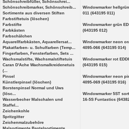
Schönschreibfüller, Schönschrei...
Schönschreibmarker, Schönschreib...
Windowmarker hellgrü
Sortimente aus diversen Stiften
011 (643195 011)
Farbstiftetuis (löschen)
Farbstifte
Windowmarker grün ED
Farbkästen
(643195 012)
Farbschälchen
Aquarellfarbkästen, Aquarellersat...
Windowmarker neon o
Plakatfarben- u. Schulfarben (Temp...
4095-066 (643195 014)
Fingerfarben, Fensterfarben, Sets ...
Wachsmalstifte, Wachsmalstiftetuis
Windowmarker rot EDD
Caran D'Ache Wachsmalkreidenetuis
(643195 015)
(...
Pinsel
Windowmarker neon pi
Künstlerpinsel (löschen)
4095-069 (643195 016)
Borstenpinsel Normal und Uws
(lösc...
Windowmarker 5ST sort
Wasserbecher Malschalen und
16-5S Funtastics (6438
Staffel...
Zeichenkohle
Spritzgitter
Zeichenmalzubehöre
Malsortimente,Bastelsortimente