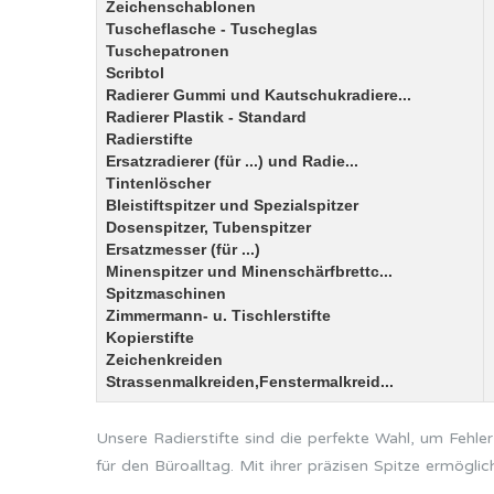
Zeichenschablonen
Tuscheflasche - Tuscheglas
Tuschepatronen
Scribtol
Radierer Gummi und Kautschukradiere...
Radierer Plastik - Standard
Radierstifte
Ersatzradierer (für ...) und Radie...
Tintenlöscher
Bleistiftspitzer und Spezialspitzer
Dosenspitzer, Tubenspitzer
Ersatzmesser (für ...)
Minenspitzer und Minenschärfbrettc...
Spitzmaschinen
Zimmermann- u. Tischlerstifte
Kopierstifte
Zeichenkreiden
Strassenmalkreiden,Fenstermalkreid...
Unsere Radierstifte sind die perfekte Wahl, um Fehle
für den Büroalltag. Mit ihrer präzisen Spitze ermögl