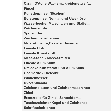
Caran D'Ache Wachsmalkreidenetuis (...
Pinsel
Künstlerpinsel (löschen)
Borstenpinsel Normal und Uws (lösc...
Wasserbecher Malschalen und Staffel...
Zeichenkohle
Spritzgitter
Zeichenmalzubehöre
Malsortimente,Bastelsortimente
Lineale Holz
Lineale Kunststoff
Mass-Stäbe - Mass-Streifen
Lineale Aluminium
Dreiecke Kunststoff und Aluminium
Geometrie - Dreiecke
Winkelmesser
Kurvenlineale
Zeichenplatten und Zeichenmaschinen
Zirkel
Ersatzteile für Zirkel, Schneidem...
Tuschezeichner Kegel und Zeichenspi...
Schriftschablonen