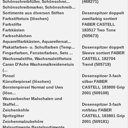
Schönschreibfüller, Schönschrei...
(468271)
Schönschreibmarker, Schönschreib...
Sortimente aus diversen Stiften
Dosenspitzer doppelt
Farbstiftetuis (löschen)
zweifarbig sortiert
Farbstifte
FABER CASTELL
Farbkästen
183517 Two Tone
Farbschälchen
(505673)
Aquarellfarbkästen, Aquarellersat...
Plakatfarben- u. Schulfarben (Temp...
Dosenspitzer doppelt
Fingerfarben, Fensterfarben, Sets ...
Sleeve sortiert FABER
Wachsmalstifte, Wachsmalstiftetuis
CASTELL 182704
Caran D'Ache Wachsmalkreidenetuis
Trend (505719)
(...
Pinsel
Dosenspitzer 3-fach
Künstlerpinsel (löschen)
silber FABER
Borstenpinsel Normal und Uws
CASTELL 183800 Grip
(lösc...
2001 (509108)
Wasserbecher Malschalen und
Staffel...
Dosenspitzer 3-fach
Zeichenkohle
rot/blau FABER
Spritzgitter
CASTELL 183801 Grip
Zeichenmalzubehöre
2001 (509181)
Malsortimente,Bastelsortimente