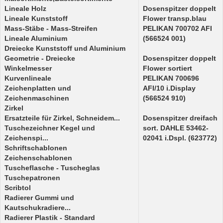
Lineale Holz
Dosenspitzer doppelt
Lineale Kunststoff
Flower transp.blau
Mass-Stäbe - Mass-Streifen
PELIKAN 700702 AFI
Lineale Aluminium
(566524 001)
Dreiecke Kunststoff und Aluminium
Geometrie - Dreiecke
Dosenspitzer doppelt
Winkelmesser
Flower sortiert
Kurvenlineale
PELIKAN 700696
Zeichenplatten und
AFI/10 i.Display
Zeichenmaschinen
(566524 910)
Zirkel
Ersatzteile für Zirkel, Schneidem...
Dosenspitzer dreifach
Tuschezeichner Kegel und
sort. DAHLE 53462-
Zeichenspi...
02041 i.Dspl. (623772)
Schriftschablonen
Zeichenschablonen
Tuscheflasche - Tuscheglas
Tuschepatronen
Scribtol
Radierer Gummi und
Kautschukradiere...
Radierer Plastik - Standard