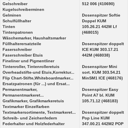
Gelschreiber
512 006 (410690)
Kugelschreiberminen
Gelminen
Dosenspitzer Softie
Schulfüllhalter
Doppel KUM
Tinten
105.26.21 442M Lf
Tintenpatronen
(468015)
Wäschemarker, Haushaltsmarker
Füllhalterersatzteile
Dosenspitzer doppelt
Faserschreiber
ICE KUM 303.17.21
Faserschreiber Etuis
442M (468038)
Fineliner und Pigmentliner
Tintenroller, Tintenrolleretuis
Dosenspitzer Mini
Overheadstifte-und Etuis,Korrektur...
sort. KUM 303.54.21
Flip Chart-Stifte,Whiteboardmarker...
MinSM1 ICE (468176)
Ersatzpatronen (für ...) und Ersat...
Permanentmarker,
Dosenspitzer Easy
Permanentmarkeret...
Point A7 bl. KUM
Grafikmarker, Grafikmarkeretuis
105.71.12 (468183)
Textmarker Einzelfarben
Textmarkersortimente, Textmarkeret...
Dosenspitzer doppelt
Schreib- und Zeichenfedern
Pop Line KUM
Federhalter und Holzfederhalter
347.00.21 442M2 POP