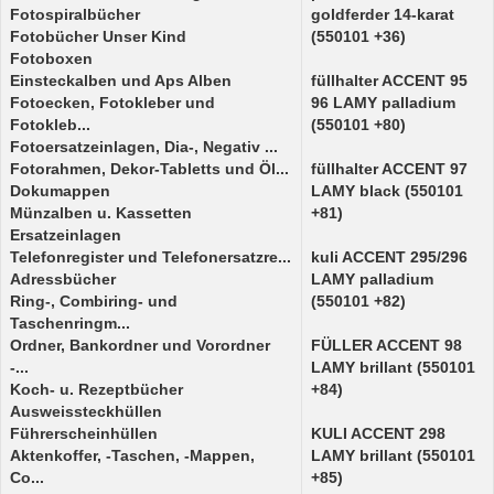
Fotospiralbücher
goldferder 14-karat
Fotobücher Unser Kind
(550101 +36)
Fotoboxen
Einsteckalben und Aps Alben
füllhalter ACCENT 95
Fotoecken, Fotokleber und
96 LAMY palladium
Fotokleb...
(550101 +80)
Fotoersatzeinlagen, Dia-, Negativ ...
Fotorahmen, Dekor-Tabletts und Öl...
füllhalter ACCENT 97
Dokumappen
LAMY black (550101
Münzalben u. Kassetten
+81)
Ersatzeinlagen
Telefonregister und Telefonersatzre...
kuli ACCENT 295/296
Adressbücher
LAMY palladium
Ring-, Combiring- und
(550101 +82)
Taschenringm...
Ordner, Bankordner und Vorordner
FÜLLER ACCENT 98
-...
LAMY brillant (550101
Koch- u. Rezeptbücher
+84)
Ausweissteckhüllen
Führerscheinhüllen
KULI ACCENT 298
Aktenkoffer, -Taschen, -Mappen,
LAMY brillant (550101
Co...
+85)