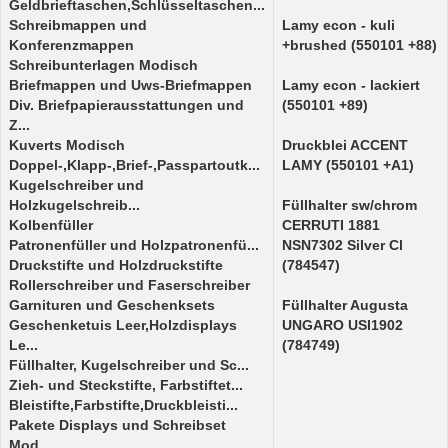
Geldbrieftaschen,Schlüsseltaschen...
Schreibmappen und
Lamy econ - kuli
Konferenzmappen
+brushed (550101 +88)
Schreibunterlagen Modisch
Briefmappen und Uws-Briefmappen
Lamy econ - lackiert
Div. Briefpapierausstattungen und
(550101 +89)
Z...
Kuverts Modisch
Druckblei ACCENT
Doppel-,Klapp-,Brief-,Passpartoutk...
LAMY (550101 +A1)
Kugelschreiber und
Holzkugelschreib...
Füllhalter sw/chrom
Kolbenfüller
CERRUTI 1881
Patronenfüller und Holzpatronenfü...
NSN7302 Silver Cl
Druckstifte und Holzdruckstifte
(784547)
Rollerschreiber und Faserschreiber
Garnituren und Geschenksets
Füllhalter Augusta
Geschenketuis Leer,Holzdisplays
UNGARO USI1902
Le...
(784749)
Füllhalter, Kugelschreiber und Sc...
Zieh- und Steckstifte, Farbstiftet...
Bleistifte,Farbstifte,Druckbleisti...
Pakete Displays und Schreibset
Mod...