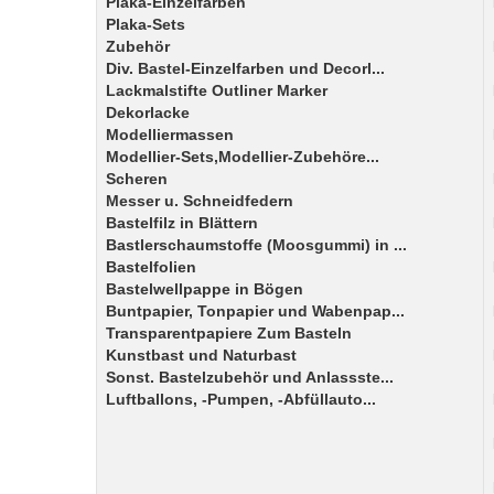
Plaka-Einzelfarben
Plaka-Sets
Zubehör
Div. Bastel-Einzelfarben und Decorl...
Lackmalstifte Outliner Marker
Dekorlacke
Modelliermassen
Modellier-Sets,Modellier-Zubehöre...
Scheren
Messer u. Schneidfedern
Bastelfilz in Blättern
Bastlerschaumstoffe (Moosgummi) in ...
Bastelfolien
Bastelwellpappe in Bögen
Buntpapier, Tonpapier und Wabenpap...
Transparentpapiere Zum Basteln
Kunstbast und Naturbast
Sonst. Bastelzubehör und Anlassste...
Luftballons, -Pumpen, -Abfüllauto...