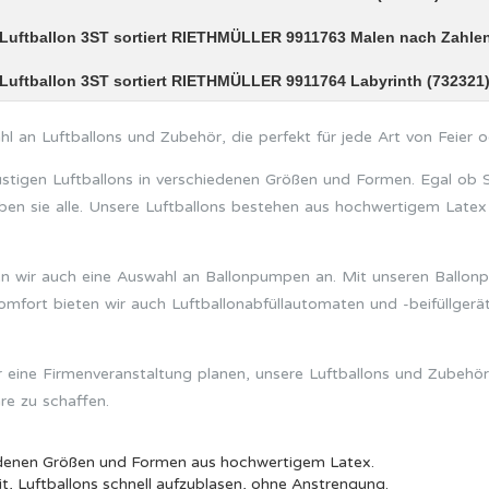
Luftballon 3ST sortiert RIETHMÜLLER 9911763 Malen nach Zahlen
Luftballon 3ST sortiert RIETHMÜLLER 9911764 Labyrinth (732321
l an Luftballons und Zubehör, die perfekt für jede Art von Feier o
ustigen Luftballons in verschiedenen Größen und Formen. Egal ob S
aben sie alle. Unsere Luftballons bestehen aus hochwertigem Latex
ten wir auch eine Auswahl an Ballonpumpen an. Mit unseren Ballon
fort bieten wir auch Luftballonabfüllautomaten und -beifüllgerät
r eine Firmenveranstaltung planen, unsere Luftballons und Zubehör
re zu schaffen.
iedenen Größen und Formen aus hochwertigem Latex.
it, Luftballons schnell aufzublasen, ohne Anstrengung.